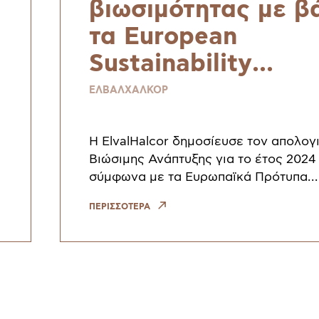
βιωσιμότητας με β
τα European
Sustainability
Reporting Standar
ΕΛΒΑΛΧΑΛΚΟΡ
και τον κανονισμό
CSRD
H ElvalHalcor δημοσίευσε τον απολογ
Βιώσιμης Ανάπτυξης για το έτος 2024
σύμφωνα με τα Ευρωπαϊκά Πρότυπα
Αναφοράς Βιωσιμότητας (European
ΠΕΡΙΣΣΟΤΕΡΑ
Sustainability Reporting Standards – 
απολογ