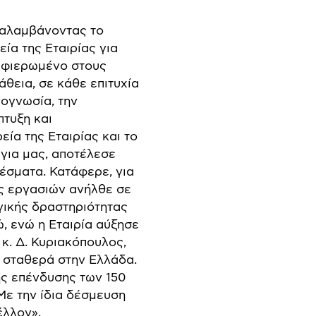
αραλαμβάνοντας το
ία της Εταιρίας για
 αφιερωμένο στους
θεια, σε κάθε επιτυχία
νογνωσία, την
πτυξη και
εία της Εταιρίας και το
 για μας, αποτέλεσε
έσματα. Κατάφερε, για
ος εργασιών ανήλθε σε
ωγικής δραστηριότητας
, ενώ η Εταιρία αύξησε
 κ. Δ. Κυριακόπουλος,
ει σταθερά στην Ελλάδα.
ης επένδυσης των 150
Με την ίδια δέσμευση
έλλον».