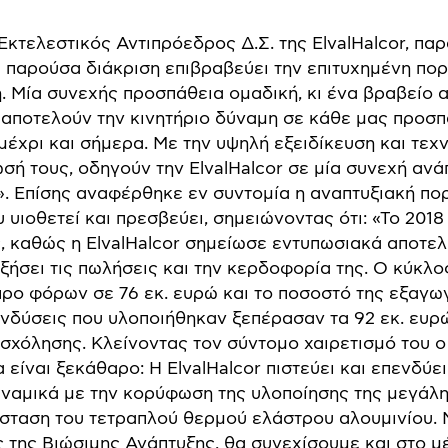
 Εκτελεστικός Αντιπρόεδρος Δ.Σ. της ElvalHalcor, π
Η παρούσα διάκριση επιβραβεύει την επιτυχημένη πορε
. Μία συνεχής προσπάθεια ομαδική, κι ένα βραβείο
ποτελούν την κινητήριο δύναμη σε κάθε μας προσπά
μέχρι και σήμερα. Με την υψηλή εξειδίκευση και τεχ
σή τους, οδηγούν την ElvalHalcor σε μία συνεχή ανά
». Επίσης αναφέρθηκε εν συντομία η αναπτυξιακή πορ
 υιοθετεί και πρεσβεύει, σημειώνοντας ότι: «Το 2018
, καθώς η ElvalHalcor σημείωσε εντυπωσιακά αποτελ
υξήσει τις πωλήσεις και την κερδοφορία της. Ο κύκλ
η προ φόρων σε 76 εκ. ευρώ και το ποσοστό της εξαγ
ενδύσεις που υλοποιήθηκαν ξεπέρασαν τα 92 εκ. ευρώ
ασχόλησης. Κλείνοντας τον σύντομο χαιρετισμό του ο
α είναι ξεκάθαρο: Η ElvalHalcor πιστεύει και επενδύ
υναμικά με την κορύφωση της υλοποίησης της μεγάλ
άσταση του τετραπλού θερμού ελάστρου αλουμινίου. 
ές της Βιώσιμης Ανάπτυξης, θα συνεχίσουμε και στο μ