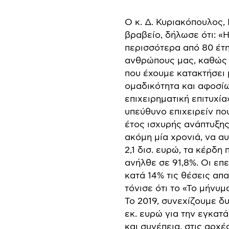
Ο κ. Δ. Κυριακόπουλος,
βραβείο, δήλωσε ότι: «
περισσότερα από 80 έτη
ανθρώπους μας, καθώς α
που έχουμε κατακτήσει 
ομαδικότητα και αφοσίω
επιχειρηματική επιτυχία
υπεύθυνο επιχειρείν που
έτος ισχυρής ανάπτυξης
ακόμη μία χρονιά, να α
2,1 δισ. ευρώ, τα κέρδ
ανήλθε σε 91,8%. Οι επ
κατά 14% τις θέσεις απ
τόνισε ότι το «Το μήνυμ
Το 2019, συνεχίζουμε δ
εκ. ευρώ για την εγκατ
και συνέπεια, στις αρχ