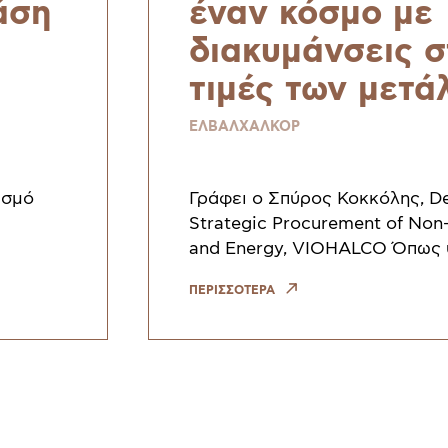
άση
έναν κόσμο με
διακυμάνσεις σ
τιμές των μετά
ds
ΕΛΒΑΛΧΑΛΚΟΡ
ισμό
Γράφει ο Σπύρος Κοκκόλης, D
Strategic Procurement of Non-
and Energy, VIOHALCO Όπως
στο προηγούμενο τεύχος (πατ
ΠΕΡΙΣΣΟΤΕΡΑ
ESRS). Ο
διαβάσετε το άρθρο), θα