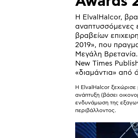
Awards 
Η ElvalHalcor, βρ
αναπτυσσόμενες ε
βραβείων επιχειρ
2019», που πραγμα
Μεγάλη Βρετανία.
New Times Publish
«διαμάντια» από ό
Η ElvalHalcor ξεχώρισε
ανάπτυξη (βάσει οικονο
ενδυνάμωση της εξαγωγι
περιβάλλοντος.