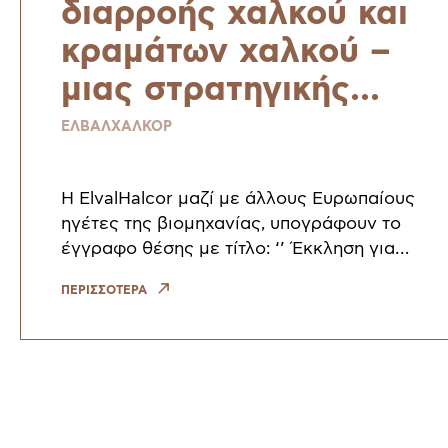
διαρροής χαλκού και
κραμάτων χαλκού –
μιας στρατηγικής
πρώτης ύλης για μια
ΕΛΒΑΛΧΑΛΚΟΡ
ανθεκτική και βιώσιμη
Ευρώπη
Η ElvalHalcor μαζί με άλλους Ευρωπαίους
ηγέτες της βιομηχανίας, υπογράφουν το
έγγραφο θέσης με τίτλο: ‘’ Έκκληση για
δράση για τον τερματισμό της διαρροής
ΠΕΡΙΣΣΟΤΕΡΑ
χαλκού και κραμάτων χαλκού – μιας στρατηγ