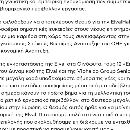
τη γνωστική και εμπειρική ενδυνάμωση των συμμετε
βιομηχανικό περιβάλλον εργασίας.
 φιλοδοξούν να αποτελέσουν θεσμό για την ElvalHal
σφέρει σημαντικές ευκαιρίες στους νέους επιστήμον
υν μια καριέρα στη χώρα τους συνεισφέροντας στην
αγκόσμιους Στόχους Βιώσιμης Ανάπτυξης του ΟΗΕ για
ικονομική Ανάπτυξη.
ς εγκαταστάσεις της Elval στα Οινόφυτα, τους 12 «E
ου Δυναμικού της Elval και της Viohalco Group Senio
ε μεγάλη χαρά υποδεχόμαστε σήμερα τις νέες και τ
 σε εκατοντάδες υποψηφίους μέσα από μια αδιάβλητ
ι σήμερα κάνουν το πρώτο βήμα για τη μελλοντική το
ξαιρετικό εργασιακό περιβάλλον, στο δεύτερο μεγαλ
ου στην Ευρώπη. Ο θεσμός αυτός ήρθε για να μείνει
αμικό της Elval. Πιστεύουμε πολύ στα νέα παιδιά κα
 επιλογής που ακολουθήσαμε επιδιώκουμε να ενταχ
λον με προοπτική να παραμείνουν κοντά μας.»