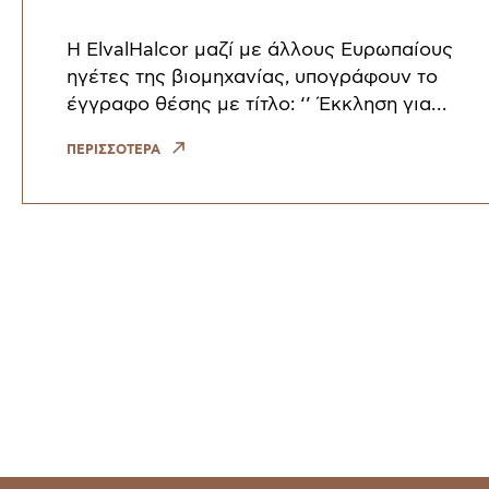
ανθεκτική και βιώσιμη
Ευρώπη
Η ElvalHalcor μαζί με άλλους Ευρωπαίους
ηγέτες της βιομηχανίας, υπογράφουν το
έγγραφο θέσης με τίτλο: ‘’ Έκκληση για
δράση για τον τερματισμό της διαρροής
ΠΕΡΙΣΣΟΤΕΡΑ
χαλκού και κραμάτων χαλκού – μιας στρατηγ