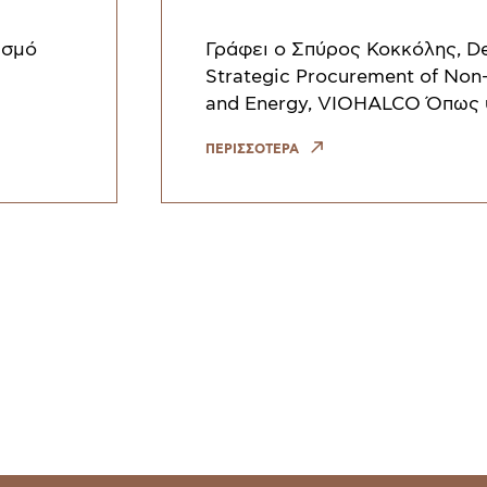
ισμό
Γράφει ο Σπύρος Κοκκόλης, D
Strategic Procurement of Non-
and Energy, VIOHALCO Όπως
στο προηγούμενο τεύχος (πατ
ΠΕΡΙΣΣΟΤΕΡΑ
ESRS). Ο
διαβάσετε το άρθρο), θα