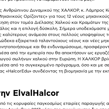
τής Ανθρώπινου Δυναμικού της ΧΑΛΚΟΡ, κ. Λάμπρος 
Μηχανικούς Ορίζοντες» για τους 12 νέους μηχανικού
κηση στον τομέα Διέλασης Χαλκού και Κραμάτων της 
άλος και η επιλογή δύσκολη. Σήμερα υποδεχόμαστε 
ς καλύτερους ανάμεσα στους πολλούς υποψηφίους τ
Δώδεκα εξαιρετικά ταλαντούχους νέους και νέες μηχ
κινητοποιήσουμε και θα ενδυναμώσουμε, προσφέροντ
μέσα από την εμπειρία που θα αποκτήσουν ως εργαζ
ωγού σωλήνων χαλκού στην Ευρώπη. Η ΧΑΛΚΟΡ βρίσ
μέσα από το συγκεκριμένο πρόγραμμα, όσο και με σ
ας «HalcorEdu» συνδέοντας τη βιομηχανία με την εκ
την ElvalHalcor
α από τις κορυφαίες παγκοσμίως εταιρίες παραγωγής α