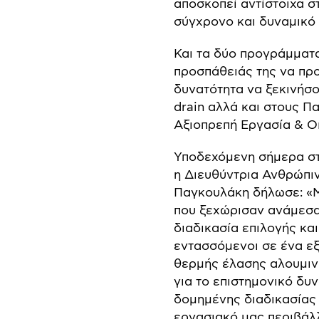
αποσκοπεί αντίστοιχα σ
σύγχρονο και δυναμικό 
Και τα δύο προγράμματα
προσπάθειάς της να προ
δυνατότητα να ξεκινήσο
drain αλλά και στους Π
Αξιοπρεπή Εργασία & Ο
Υποδεχόμενη σήμερα στι
η Διευθύντρια Ανθρώπιν
Παγκουλάκη δήλωσε: «Μ
που ξεχώρισαν ανάμεσα
διαδικασία επιλογής κα
εντασσόμενοι σε ένα ε
θερμής έλασης αλουμινί
για το επιστημονικό δυν
δομημένης διαδικασίας
εργασιακό μας περιβάλ