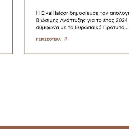
και τον κανονισμό
CSRD
H ElvalHalcor δημοσίευσε τον απολογ
Βιώσιμης Ανάπτυξης για το έτος 2024
σύμφωνα με τα Ευρωπαϊκά Πρότυπα
Αναφοράς Βιωσιμότητας (European
ΠΕΡΙΣΣΟΤΕΡΑ
Sustainability Reporting Standards – 
απολογ