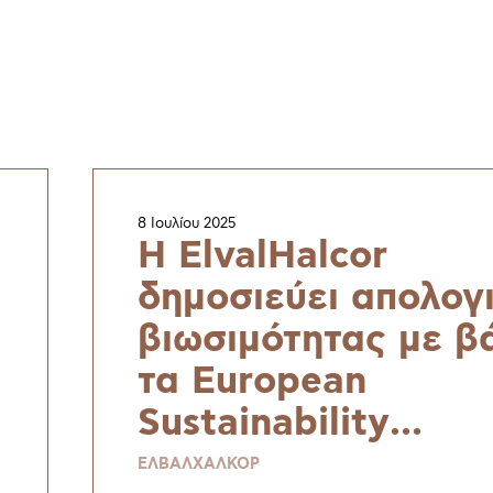
8 Ιουλίου 2025
H ElvalHalcor
δημοσιεύει απολογ
βιωσιμότητας με β
τα European
Sustainability
Reporting Standar
ΕΛΒΑΛΧΑΛΚΟΡ