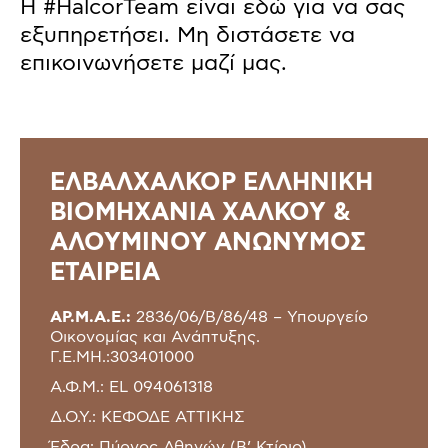
Η #HalcorTeam είναι εδώ για να σας
εξυπηρετήσει. Μη διστάσετε να
επικοινωνήσετε μαζί μας.
ΕΛΒΑΛΧΑΛΚΟΡ ΕΛΛΗΝΙΚΗ
ΒΙΟΜΗΧΑΝΙΑ ΧΑΛΚΟΥ &
ΑΛΟΥΜΙΝΟΥ ΑΝΩΝΥΜΟΣ
ΕΤΑΙΡΕΙΑ
ΑΡ.Μ.Α.Ε.:
2836/06/Β/86/48 – Υπουργείο
Οικονομίας και Ανάπτυξης.
Γ.Ε.ΜΗ.:303401000
Α.Φ.Μ.: EL 094061318
Δ.Ο.Υ.: ΚΕΦΟΔΕ ΑΤΤΙΚΗΣ
Έδρα: Πύργος Αθηνών (Β’ Κτίριο)