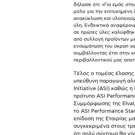
δήλωσε ότι: «Για εμάς στην
ρόλο για την επιτυχημένη
ανακύκλωση και υλοποιού
ύλη. Ενδεικτικά αναφέρουμ
σε πρώτες ύλες καλύφθηκ
από συλλογή προϊόντων με
ενσωμάτωση του σκραπ χαλ
συμβάλλοντας έτσι στην κ
περιβαλλοντικού μας απο
Tέλος ο τομέας έλασης 
υπεύθυνη παραγωγή αλο
Initiative (ASI) καθώς 
πρότυπο ASI Performanc
Συμμόρφωσης της Elval,
το ASI Performance Sta
επίδοση της Εταιρίας μ
συγκεκριμένα στους τρ
ότι πολύ σύντομα θα γί