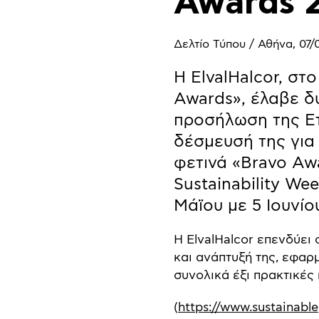
Awards 
Δελτίο Τύπου / Αθήνα, 07/
Η ElvalHalcor, στ
Awards», έλαβε δ
προσήλωση της Ετ
δέσμευσή της για
φετινά «Bravo Aw
Sustainability W
Μάϊου με 5 Ιουνίο
Η ElvalHalcor επενδύει
και ανάπτυξή της, εφαρ
συνολικά έξι πρακτικές
(
https://www.sustainabl