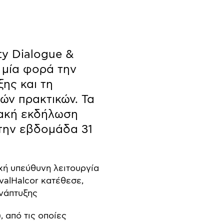
ty Dialogue &
 μία φορά την
ης και τη
ών πρακτικών. Τα
υακή εκδήλωση
 την εβδομάδα 31
εχή υπεύθυνη λειτουργία
valHalcor κατέθεσε,
Ανάπτυξης
), από τις οποίες