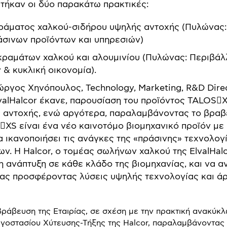
τήκαν οι δύο παρακάτω πρακτικές:
άματος χαλκού-σιδήρου υψηλής αντοχής (Πυλώνας: 
άσινων προϊόντων και υπηρεσιών)
ραμάτων χαλκού και αλουμινίου (Πυλώνας: Περιβάλλ
 & κυκλική οικονομία).
ιώργος Χηνόπουλος, Technology, Marketing, R&D Direc
valHalcor έκανε, παρουσίαση του προϊόντος TALOS
 αντοχής, ενώ αργότερα, παραλαμβάνοντας το βραβε
S είναι ένα νέο καινοτόμο βιομηχανικό προϊόν με 
να ικανοποιήσει τις ανάγκες της «πράσινης» τεχνολο
ν. Η Halcor, ο τομέας σωλήνων χαλκού της ElvalHalc
η ανάπτυξη σε κάθε κλάδο της βιομηχανίας, και να α
ας προσφέροντας λύσεις υψηλής τεχνολογίας και άρ
βράβευση της Εταιρίας, σε σχέση με την πρακτική ανακύκλ
γοστασίου Χύτευσης-Τήξης της Halcor, παραλαμβάνοντας 