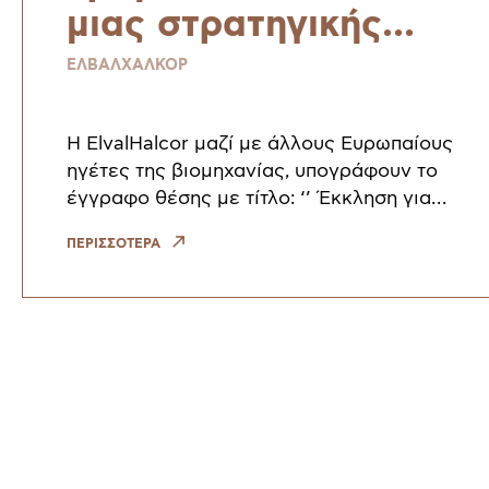
μιας στρατηγικής
πρώτης ύλης για μια
ΕΛΒΑΛΧΑΛΚΟΡ
ανθεκτική και βιώσιμη
Ευρώπη
Η ElvalHalcor μαζί με άλλους Ευρωπαίους
ηγέτες της βιομηχανίας, υπογράφουν το
έγγραφο θέσης με τίτλο: ‘’ Έκκληση για
δράση για τον τερματισμό της διαρροής
ΠΕΡΙΣΣΟΤΕΡΑ
χαλκού και κραμάτων χαλκού – μιας στρατηγ