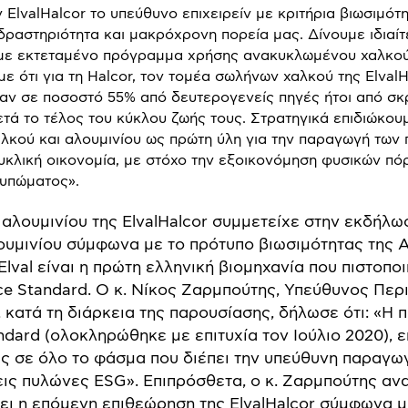
 ElvalHalcor το υπεύθυνο επιχειρείν με κριτήρια βιωσιμότη
 δραστηριότητα και μακρόχρονη πορεία μας. Δίνουμε ιδιαί
με εκτεταμένο πρόγραμμα χρήσης ανακυκλωμένου χαλκού 
ε ότι για τη Halcor, τον τομέα σωλήνων χαλκού της ElvalH
αν σε ποσοστό 55% από δευτερογενείς πηγές ήτοι από σ
τά το τέλος του κύκλου ζωής τους. Στρατηγικά επιδιώκου
κού και αλουμινίου ως πρώτη ύλη για την παραγωγή των 
υκλική οικονομία, με στόχο την εξοικονόμηση φυσικών πόρ
τυπώματος».
αλουμινίου της ElvalHalcor συμμετείχε στην εκδήλω
υμινίου σύμφωνα με το πρότυπο βιωσιμότητας της A
η Elval είναι η πρώτη ελληνική βιομηχανία που πιστο
e Standard. Ο κ. Νίκος Ζαρμπούτης, Υπεύθυνος Περ
 κατά τη διάρκεια της παρουσίασης, δήλωσε ότι: «Η 
ndard (ολοκληρώθηκε με επιτυχία τον Ιούλιο 2020), ε
ας σε όλο το φάσμα που διέπει την υπεύθυνη παραγω
εις πυλώνες ESG». Επιπρόσθετα, o κ. Ζαρμπούτης α
νει η επόμενη επιθεώρηση της ElvalHalcor σύμφωνα μ