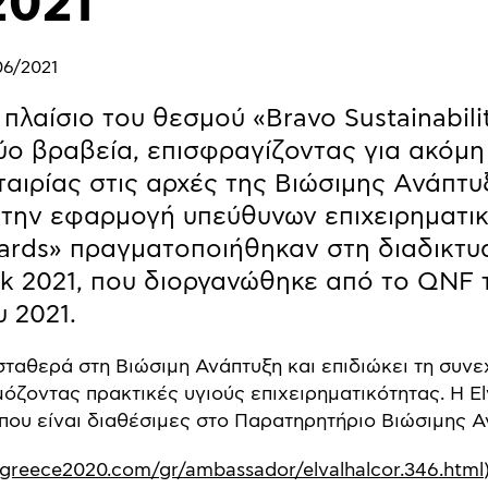
2021”
06/2021
ο πλαίσιο του θεσμού «Bravo Sustainabili
ύο βραβεία, επισφραγίζοντας για ακόμη
αιρίας στις αρχές της Βιώσιμης Ανάπτυξ
 την εφαρμογή υπεύθυνων επιχειρηματικ
ards» πραγματοποιήθηκαν στη διαδικτ
eek 2021, που διοργανώθηκε από το QNF
υ 2021.
 σταθερά στη Βιώσιμη Ανάπτυξη και επιδιώκει τη συν
μόζοντας πρακτικές υγιούς επιχειρηματικότητας. Η El
 που είναι διαθέσιμες στο Παρατηρητήριο Βιώσιμης 
egreece2020.com/gr/ambassador/elvalhalcor.346.html