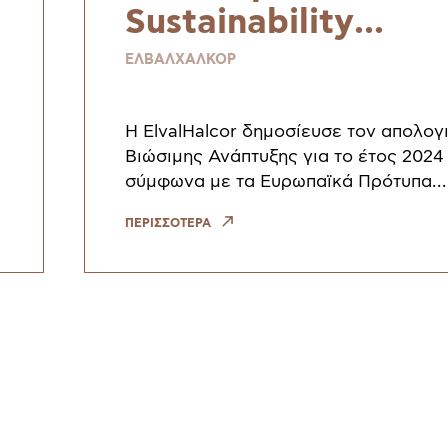
Sustainability
Reporting Standar
ΕΛΒΑΛΧΑΛΚΟΡ
και τον κανονισμό
CSRD
H ElvalHalcor δημοσίευσε τον απολογ
Βιώσιμης Ανάπτυξης για το έτος 2024
σύμφωνα με τα Ευρωπαϊκά Πρότυπα
Αναφοράς Βιωσιμότητας (European
ΠΕΡΙΣΣΟΤΕΡΑ
Sustainability Reporting Standards – 
απολογ