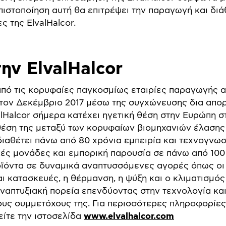
 πιστοποίηση αυτή θα επιτρέψει την παραγωγή και δι
ς της ElvalHalcor.
την ElvalHalcor
α από τις κορυφαίες παγκοσμίως εταιρίες παραγωγής α
 τον Δεκέμβριο 2017 μέσω της συγχώνευσης δια απ
lHalcor σήμερα κατέχει ηγετική θέση στην Ευρώπη 
θέση της μεταξύ των κορυφαίων βιομηχανιών έλασης
διαθέτει πάνω από 80 χρόνια εμπειρία και τεχνογνωσ
κές μονάδες και εμπορική παρουσία σε πάνω από 1
οϊόντα σε δυναμικά αναπτυσσόμενες αγορές όπως οι 
ι κατασκευές, η θέρμανση, η ψύξη και ο κλιματισμός 
αναπτυξιακή πορεία επενδύοντας στην τεχνολογία και
υς συμμετόχους της. Για περισσότερες πληροφορίες γ
ίτε την ιστοσελίδα
www.elvalhalcor.com