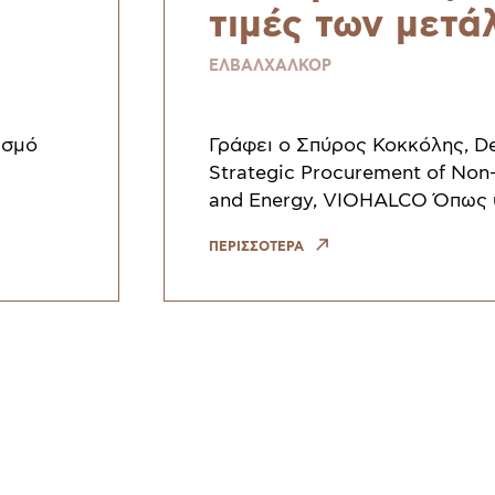
τιμές των μετά
ds
ΕΛΒΑΛΧΑΛΚΟΡ
ισμό
Γράφει ο Σπύρος Κοκκόλης, D
Strategic Procurement of Non-
and Energy, VIOHALCO Όπως
στο προηγούμενο τεύχος (πατ
ΠΕΡΙΣΣΟΤΕΡΑ
ESRS). Ο
διαβάσετε το άρθρο), θα