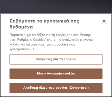
Σεβόμαστε τα προσωπικά σας
δεδομένα
Παρακαλούμε επιλέξτε για τη χρήση cookies. Επίσης,
Δίκτυα Ιατρικών Αερίων
Δίκτυα Πυρόσβεσης
στις ‘Ρυθμίσεις Cookies’ έχετε πιο αναλυτικές επιλογές,
καθώς και διευκρινίσεις για τα cookies που
Εγκαταστάσεις Νερού
Δίκτυα Θέρμανσης
χρησιμοποιούμε.
Θέρμανση Δαπέδου
Δίκτυα Αερίου
Θέρμανση
Ρυθμίσεις για τα cookies
Ηλιακά Συστήματα
Εσωτερικά Δίκτυα Φυσικού Αερίου
Μόνο Αναγκαία cookies
Συστήματα Θέρμανσης
Εσωτερική Αρχιτεκτονική
Αποδοχή όλων των cookies (Συνιστάται)