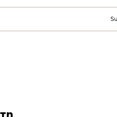
Su
 τη