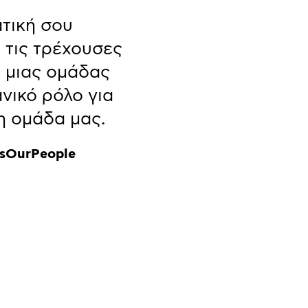
τική σου
 τις τρέχουσες
ς μιας ομάδας
ανικό ρόλο για
η ομάδα μας.
IsOurPeople