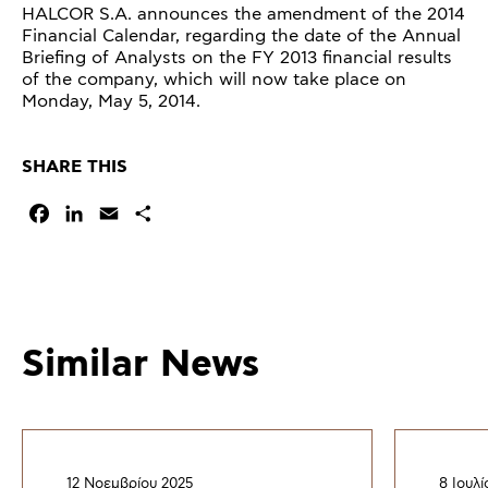
HALCOR S.A. announces the amendment of the 2014
Financial Calendar, regarding the date of the Annual
Briefing of Analysts on the FY 2013 financial results
of the company, which will now take place on
Monday, May 5, 2014.
SHARE THIS
Facebook
LinkedIn
Email
Μοιραστείτε
Similar News
12 Νοεμβρίου 2025
8 Ιουλί