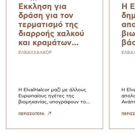
Έκκληση για
H E
δράση για τον
δημ
τερματισμό της
απο
διαρροής χαλκού
βιω
και κραμάτων
βάσ
χαλκού – μιας
Sus
ΕΛΒΑΛΧΑΛΚΟΡ
ΕΛΒΑ
στρατηγικής
Rep
πρώτης ύλης για
Sta
μια ανθεκτική και
κα
βιώσιμη Ευρώπη
Η ElvalHalcor μαζί με άλλους
H Elv
Ευρωπαίους ηγέτες της
απολο
βιομηχανίας, υπογράφουν το
Ανάπτ
έγγραφο θέσης με τίτλο: ‘’
σύμφ
Έκκληση για δράση για τον
Πρότ
ΠΕΡΙΣΣΟΤΕΡΑ
ΠΕΡΙΣ
τερματισμό της διαρροής
Βιωσι
χαλκού και κραμάτων χαλκού
Susta
– μιας στρατηγ
Stand