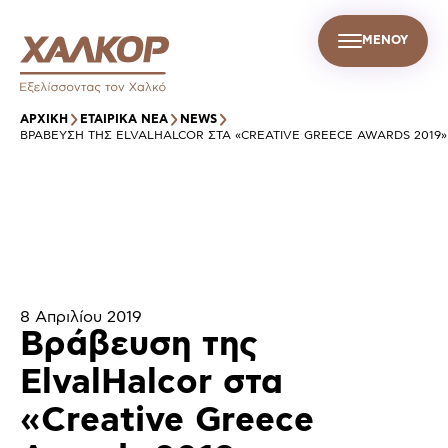
ΜΕΝΟΥ
GR
Σ
ΒΙΩΣΙΜΗ ΑΝΑΠΤΥΞΗ
ΕΤΑΙΡΙΚΑ ΝΕΑ
ΕΠΙΚΟΙΝΩΝΙΑ
ΑΡΧΙΚΉ
ΕΤΑΙΡΙΚΑ ΝΕΑ
NEWS
ΒΡΆΒΕΥΣΗ ΤΗΣ ELVALHALCOR ΣΤΑ «CREATIVE GREECE AWARDS 2019»
8 Απριλίου 2019
Βράβευση της
ElvalHalcor στα
«Creative Greece