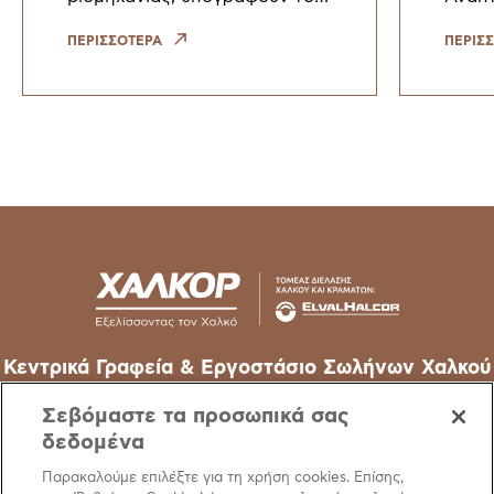
έγγραφο θέσης με τίτλο: ‘’
σύμφ
Έκκληση για δράση για τον
Πρότ
ΠΕΡΙΣΣΟΤΕΡΑ
ΠΕΡΙΣ
τερματισμό της διαρροής
Βιωσι
χαλκού και κραμάτων χαλκού
Susta
– μιας στρατηγ
Stand
Κεντρικά Γραφεία & Εργοστάσιο Σωλήνων Χαλκού
62o χλμ Εθν. Οδού Αθηνών-Λαμίας, 32011 Οινόφυτα –
Σεβόμαστε τα προσωπικά σας
Βοιωτίας
δεδομένα
T
+30 22620 48111
Παρακαλούμε επιλέξτε για τη χρήση cookies. Επίσης,