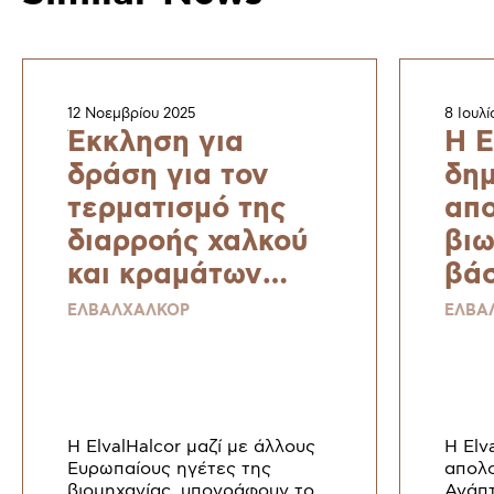
12 Νοεμβρίου 2025
8 Ιουλί
Έκκληση για
H E
δράση για τον
δημ
τερματισμό της
απο
διαρροής χαλκού
βιω
και κραμάτων
βάσ
χαλκού – μιας
Sus
ΕΛΒΑΛΧΑΛΚΟΡ
ΕΛΒΑ
στρατηγικής
Rep
πρώτης ύλης για
Sta
μια ανθεκτική και
κα
βιώσιμη Ευρώπη
Η ElvalHalcor μαζί με άλλους
H Elv
Ευρωπαίους ηγέτες της
απολο
βιομηχανίας, υπογράφουν το
Ανάπτ