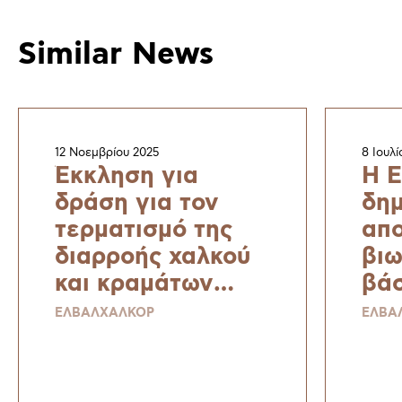
Similar News
12 Νοεμβρίου 2025
8 Ιουλί
Έκκληση για
H E
δράση για τον
δημ
τερματισμό της
απο
διαρροής χαλκού
βιω
και κραμάτων
βάσ
χαλκού – μιας
Sus
ΕΛΒΑΛΧΑΛΚΟΡ
ΕΛΒΑ
στρατηγικής
Rep
πρώτης ύλης για
Sta
μια ανθεκτική και
κα