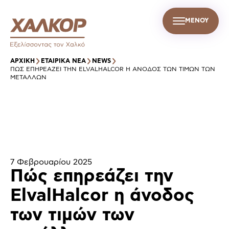
ΜΕΝΟΥ
GR
Σ
ΒΙΩΣΙΜΗ ΑΝΑΠΤΥΞΗ
ΕΤΑΙΡΙΚΑ ΝΕΑ
ΕΠΙΚΟΙΝΩΝΙΑ
ΑΡΧΙΚΉ
ΕΤΑΙΡΙΚΑ ΝΕΑ
NEWS
ΠΏΣ ΕΠΗΡΕΆΖΕΙ ΤΗΝ ELVALHALCOR Η ΆΝΟΔΟΣ ΤΩΝ ΤΙΜΏΝ ΤΩΝ
ΜΕΤΆΛΛΩΝ
7 Φεβρουαρίου 2025
Πώς επηρεάζει την
ElvalHalcor η άνοδος
των τιμών των