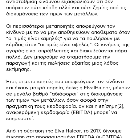
αντιστάθμιση κινδύνου εξασφαλίζουν ότι δεν
υπάρχουν ούτε κέρδη αλλά και ούτε ζημίες από τις
διακυμάνσεις των τιμών των μετάλλων.
Οι περισσότεροι μεταποιητές αποφεύγουν τον
κίνδυνο με το να μην αποθηκεύουν αποθέματα όταν
“οι τιμές είναι χαμηλές” για να τα πουλήσουν με
κέρδος όταν “οι τιμές είναι υψηλές”. Οι κινήσεις της
αγοράς είναι απρόβλεπτες και διακυβεύονται πάρα
πολλά. Δεν μπορούμε να σταματήσουμε την
παραγωγή και τις πωλήσεις εξαιτίας μιας λάθος
εκτίμησης.
Έτσι, οι μεταποιητές που αποφεύγουν τον κίνδυνο
και έχουν μακρά πορεία, όπως η ElvalHalcor, μένουν
σε μεγάλο βαθμό “αδιάφοροι” στις διακυμάνσεις
των τιμών των μετάλλων, όσον αφορά στην
πραγματική τους κερδοφορία, αν και η επίσημη[2],
αναφερόμενη κερδοφορία (EBITDA) μπορεί να
επηρεαστεί.
Από τη σύσταση της ElvalHalcor, το 2017, δίνουμε
έμφαση στο προσαρμοσμένο EBITDA (a-EBITDA)