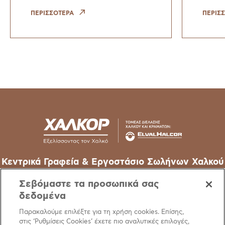
έγγραφο θέσης με τίτλο: ‘’
σύμφ
Έκκληση για δράση για τον
Πρότ
ΠΕΡΙΣΣΟΤΕΡΑ
ΠΕΡΙΣ
τερματισμό της διαρροής
Βιωσι
χαλκού και κραμάτων χαλκού
Susta
– μιας στρατηγ
Stand
Κεντρικά Γραφεία & Εργοστάσιο Σωλήνων Χαλκού
62o χλμ Εθν. Οδού Αθηνών-Λαμίας, 32011 Οινόφυτα –
Σεβόμαστε τα προσωπικά σας
Βοιωτίας
δεδομένα
T
+30 22620 48111
Παρακαλούμε επιλέξτε για τη χρήση cookies. Επίσης,
στις ‘Ρυθμίσεις Cookies’ έχετε πιο αναλυτικές επιλογές,