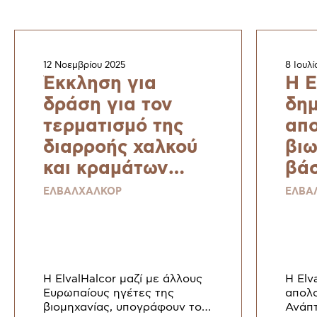
12 Νοεμβρίου 2025
8 Ιουλί
Έκκληση για
H E
δράση για τον
δημ
τερματισμό της
απο
διαρροής χαλκού
βιω
και κραμάτων
βάσ
χαλκού – μιας
Sus
ΕΛΒΑΛΧΑΛΚΟΡ
ΕΛΒΑ
στρατηγικής
Rep
πρώτης ύλης για
Sta
μια ανθεκτική και
κα
βιώσιμη Ευρώπη
Η ElvalHalcor μαζί με άλλους
H Elv
Ευρωπαίους ηγέτες της
απολο
βιομηχανίας, υπογράφουν το
Ανάπτ