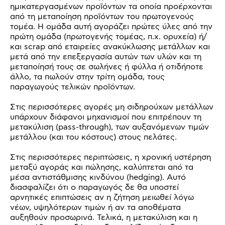
ημικατεργασμένων προϊόντων τα οποία προέρχονται
από τη μεταποίηση προϊόντων του πρωτογενούς
τομέα. Η ομάδα αυτή αγοράζει πρώτες ύλες από την
πρώτη ομάδα (πρωτογενής τομέας, π.χ. ορυχεία) ή/
και scrap από εταιρείες ανακύκλωσης μετάλλων και
μετά από την επεξεργασία αυτών των υλών και τη
μεταποίησή τους σε σωλήνες ή φύλλα ή οτιδήποτε
άλλο, τα πωλούν στην τρίτη ομάδα, τους
παραγωγούς τελικών προϊόντων.
Στις περισσότερες αγορές μη σιδηρούχων μετάλλων
υπάρχουν διάφανοι μηχανισμοί που επιτρέπουν τη
μετακύλιση (pass-through), των αυξανόμενων τιμών
μετάλλου (και του κόστους) στους πελάτες.
Στις περισσότερες περιπτώσεις, η χρονική υστέρηση
μεταξύ αγοράς και πώλησης, καλύπτεται από τα
μέσα αντιστάθμισης κινδύνου (hedging). Αυτό
διασφαλίζει ότι ο παραγωγός δε θα υποστεί
αρνητικές επιπτώσεις αν η ζήτηση μειωθεί λόγω
νέων, υψηλότερων τιμών ή αν τα αποθέματα
αυξηθούν προσωρινά. Τελικά, η μετακύλιση και η