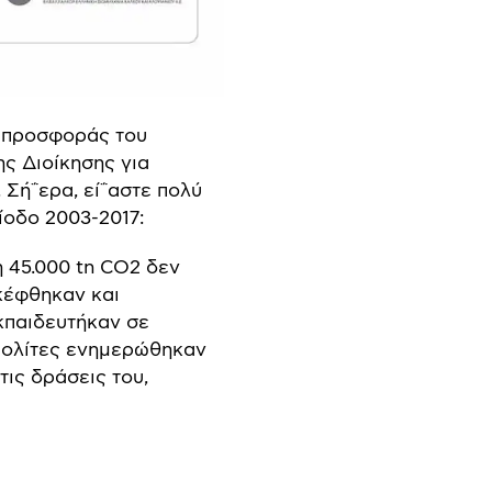
αι προσφοράς του
ς Διοίκησης για
Σή΅ερα, εί΅αστε πολύ
ίοδο 2003-2017:
η 45.000 tn CO2 δεν
κέφθηκαν και
παιδευτήκαν σε
 πολίτες ενημερώθηκαν
ις δράσεις του,