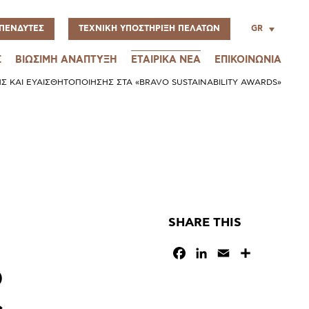
GR
ΠΕΝΔΥΤΕΣ
ΤΕΧΝΙΚΗ ΥΠΟΣΤΗΡΙΞΗ ΠΕΛΑΤΩΝ
Σ
ΒΙΩΣΙΜΗ ΑΝΑΠΤΥΞΗ
ΕΤΑΙΡΙΚΑ ΝΕΑ
ΕΠΙΚΟΙΝΩΝΙΑ
 ΚΑΙ ΕΥΑΙΣΘΗΤΟΠΟΊΗΣΗΣ ΣΤΑ «BRAVO SUSTAINABILITY AWARDS»
SHARE THIS
Facebook
LinkedIn
Email
Μοιραστεί
ό