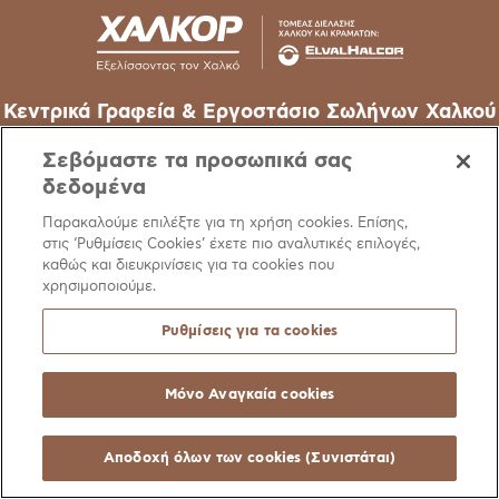
Κεντρικά Γραφεία & Εργοστάσιο Σωλήνων Χαλκού
62o χλμ Εθν. Οδού Αθηνών-Λαμίας, 32011 Οινόφυτα –
Σεβόμαστε τα προσωπικά σας
Βοιωτίας
δεδομένα
T
+30 22620 48111
Παρακαλούμε επιλέξτε για τη χρήση cookies. Επίσης,
στις ‘Ρυθμίσεις Cookies’ έχετε πιο αναλυτικές επιλογές,
E
info@halcor.com
καθώς και διευκρινίσεις για τα cookies που
χρησιμοποιούμε.
Ρυθμίσεις για τα cookies
Μόνο Αναγκαία cookies
Ειδοποίηση
Πολιτική Cookies
Χρήσιμοι Σύνδεσμοι
Manage Cookie Pre
© Copyright Halcor 2026. All Rights Reserved
Αποδοχή όλων των cookies (Συνιστάται)
Site by
AV
&
Ic