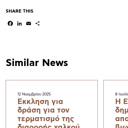
SHARE THIS
Facebook
LinkedIn
Email
Μοιραστείτε
Similar News
12 Νοεμβρίου 2025
8 Ιουλί
Έκκληση για
H E
δράση για τον
δημ
τερματισμό της
απο
διαρροής χαλκού
βιω