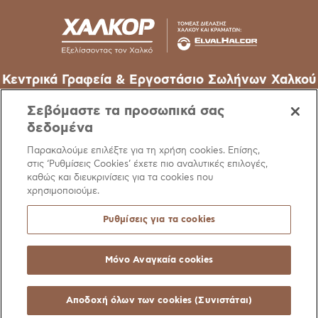
Κεντρικά Γραφεία & Εργοστάσιο Σωλήνων Χαλκού
62o χλμ Εθν. Οδού Αθηνών-Λαμίας, 32011 Οινόφυτα –
Σεβόμαστε τα προσωπικά σας
Βοιωτίας
δεδομένα
T
+30 22620 48111
Παρακαλούμε επιλέξτε για τη χρήση cookies. Επίσης,
στις ‘Ρυθμίσεις Cookies’ έχετε πιο αναλυτικές επιλογές,
E
info@halcor.com
καθώς και διευκρινίσεις για τα cookies που
χρησιμοποιούμε.
Ρυθμίσεις για τα cookies
Μόνο Αναγκαία cookies
Ειδοποίηση
Πολιτική Cookies
Χρήσιμοι Σύνδεσμοι
Manage Cookie Pre
© Copyright Halcor 2026. All Rights Reserved
Αποδοχή όλων των cookies (Συνιστάται)
Site by
AV
&
Ic