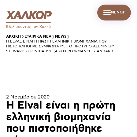
ΜΕΝΟΥ
GR
Σ
ΒΙΩΣΙΜΗ ΑΝΑΠΤΥΞΗ
ΕΤΑΙΡΙΚΑ ΝΕΑ
ΕΠΙΚΟΙΝΩΝΙΑ
ΑΡΧΙΚΉ
ΕΤΑΙΡΙΚΑ ΝΕΑ
NEWS
Η ELVAL ΕΊΝΑΙ Η ΠΡΏΤΗ ΕΛΛΗΝΙΚΉ ΒΙΟΜΗΧΑΝΊΑ ΠΟΥ
ΠΙΣΤΟΠΟΙΉΘΗΚΕ ΣΎΜΦΩΝΑ ΜΕ ΤΟ ΠΡΌΤΥΠΟ ALUMINIUM
STEWARDSHIP INITIATIVE (ASI) PERFORMANCE STANDARD
2 Νοεμβρίου 2020
Η Elval είναι η πρώτη
ελληνική βιομηχανία
που πιστοποιήθηκε