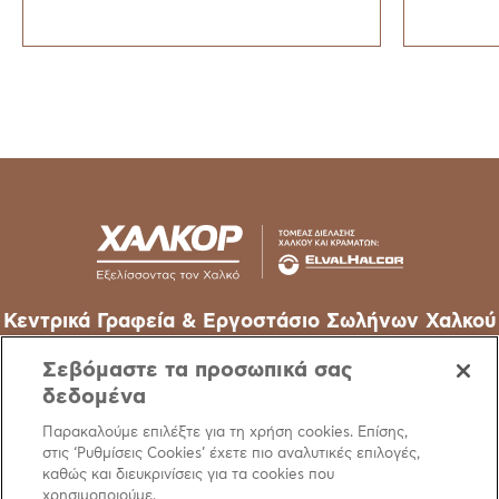
τερματισμό της διαρροής
Βιωσι
χαλκού και κραμάτων χαλκού
Susta
– μιας στρατηγ
Stand
Κεντρικά Γραφεία & Εργοστάσιο Σωλήνων Χαλκού
62o χλμ Εθν. Οδού Αθηνών-Λαμίας, 32011 Οινόφυτα –
Σεβόμαστε τα προσωπικά σας
Βοιωτίας
δεδομένα
T
+30 22620 48111
Παρακαλούμε επιλέξτε για τη χρήση cookies. Επίσης,
στις ‘Ρυθμίσεις Cookies’ έχετε πιο αναλυτικές επιλογές,
E
info@halcor.com
καθώς και διευκρινίσεις για τα cookies που
χρησιμοποιούμε.