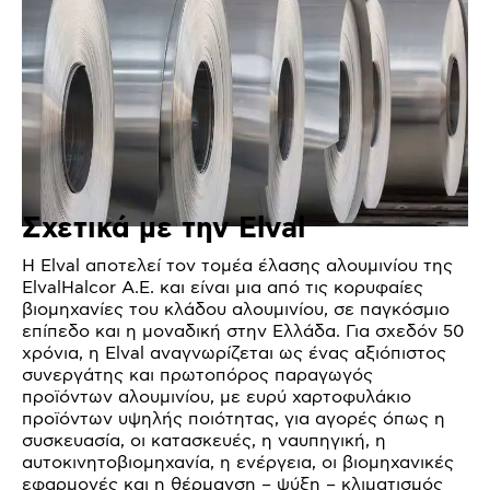
Σχετικά με την Elval
Η Elval αποτελεί τον τομέα έλασης αλουμινίου της
ElvalHalcor Α.Ε. και είναι μια από τις κορυφαίες
βιομηχανίες του κλάδου αλουμινίου, σε παγκόσμιο
επίπεδο και η μοναδική στην Ελλάδα. Για σχεδόν 50
χρόνια, η Elval αναγνωρίζεται ως ένας αξιόπιστος
συνεργάτης και πρωτοπόρος παραγωγός
προϊόντων αλουμινίου, με ευρύ χαρτοφυλάκιο
προϊόντων υψηλής ποιότητας, για αγορές όπως η
συσκευασία, οι κατασκευές, η ναυπηγική, η
αυτοκινητοβιομηχανία, η ενέργεια, οι βιομηχανικές
εφαρμογές και η θέρμανση – ψύξη – κλιματισμός