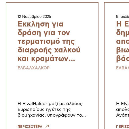
12 Νοεμβρίου 2025
8 Ιουλί
Έκκληση για
H E
δράση για τον
δημ
τερματισμό της
απο
διαρροής χαλκού
βιω
και κραμάτων
βάσ
χαλκού – μιας
Sus
ΕΛΒΑΛΧΑΛΚΟΡ
ΕΛΒΑ
στρατηγικής
Rep
πρώτης ύλης για
Sta
μια ανθεκτική και
κα
βιώσιμη Ευρώπη
Η ElvalHalcor μαζί με άλλους
H Elv
Ευρωπαίους ηγέτες της
απολο
βιομηχανίας, υπογράφουν το
Ανάπτ
έγγραφο θέσης με τίτλο: ‘’
σύμφ
Έκκληση για δράση για τον
Πρότ
ΠΕΡΙΣΣΟΤΕΡΑ
ΠΕΡΙΣ