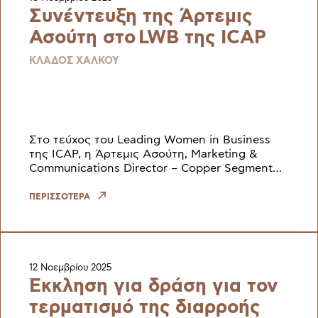
Συνέντευξη της Άρτεμις
Ασούτη στο LWB της ICAP
ΚΛΑΔΟΣ ΧΑΛΚΟΥ
Στο τεύχος του Leading Women in Business
της ICAP, η Άρτεμις Ασούτη, Marketing &
Communications Director – Copper Segment
της ElvalHalcor, μοιράζεται τις απόψεις της για
το ρόλο της επικοι
ΠΕΡΙΣΣΟΤΕΡΑ
12 Νοεμβρίου 2025
Έκκληση για δράση για τον
τερματισμό της διαρροής