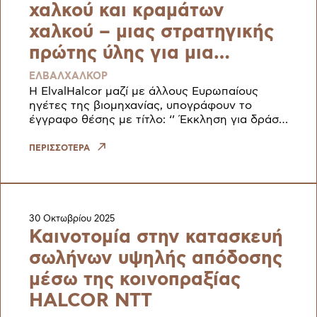
χαλκού και κραμάτων
χαλκού – μιας στρατηγικής
πρώτης ύλης για μια
ανθεκτική και βιώσιμη
ΕΛΒΑΛΧΑΛΚΟΡ
Ευρώπη
Η ElvalHalcor μαζί με άλλους Ευρωπαίους
ηγέτες της βιομηχανίας, υπογράφουν το
έγγραφο θέσης με τίτλο: ‘’ Έκκληση για δράση
για τον τερματισμό της διαρροής χαλκού και
κραμάτων χαλκού – μιας στρατηγ
ΠΕΡΙΣΣΟΤΕΡΑ
30 Οκτωβρίου 2025
Καινοτομία στην κατασκευή
σωλήνων υψηλής απόδοσης
μέσω της κοινοπραξίας
HALCOR NTT