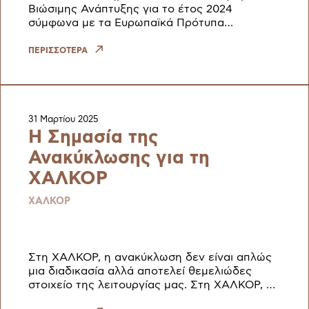
Βιώσιμης Ανάπτυξης για το έτος 2024
σύμφωνα με τα Ευρωπαϊκά Πρότυπα
Αναφοράς Βιωσιμότητας (European
Sustainability Reporting Standards – ESRS). Ο
ΠΕΡΙΣΣΟΤΕΡΑ
απολογ
31 Μαρτίου 2025
Η Σημασία της
Ανακύκλωσης για τη
ΧΑΛΚΟΡ
ΧΑΛΚΟΡ
Στη ΧΑΛΚΟΡ, η ανακύκλωση δεν είναι απλώς
μια διαδικασία αλλά αποτελεί θεμελιώδες
στοιχείο της λειτουργίας μας. Στη ΧΑΛΚΟΡ, η
ανακύκλωση δεν είναι απλώς μια διαδικασία