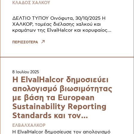
ΚΛΑΔΟΣ ΧΑΛΚΟΥ
ΔΕΛΤΙΟ ΤΥΠΟΥ Οινόφυτα, 30/10/2025 Η
ΧΑΛΚΟΡ, τομέας διέλασης χαλκού και
κραμάτων της ElvalHalcor και κορυφαίος
παραγωγός σωλήνων χαλκού στην περιοχή
ΕΜΕΑ (Ευρώπη, Μέση Ανατολή και Αφρική),
ΠΕΡΙΣΣΟΤΕΡΑ
αν
8 Ιουλίου 2025
H ElvalHalcor δημοσιεύει
απολογισμό βιωσιμότητας
με βάση τα European
Sustainability Reporting
Standards και τον
κανονισμό CSRD
ΕΛΒΑΛΧΑΛΚΟΡ
H ElvalHalcor δημοσίευσε τον απολογισμό