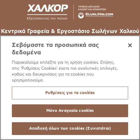
Κεντρικά Γραφεία & Εργοστάσιο Σωλήνων Χαλκού
62o χλμ Εθν. Οδού Αθηνών-Λαμίας, 32011 Οινόφυτα –
Σεβόμαστε τα προσωπικά σας
Βοιωτίας
δεδομένα
T
+30 22620 48111
Παρακαλούμε επιλέξτε για τη χρήση cookies. Επίσης,
στις ‘Ρυθμίσεις Cookies’ έχετε πιο αναλυτικές επιλογές,
E
info@halcor.com
καθώς και διευκρινίσεις για τα cookies που
χρησιμοποιούμε.
Ρυθμίσεις για τα cookies
Μόνο Αναγκαία cookies
Ειδοποίηση
Πολιτική Cookies
Χρήσιμοι Σύνδεσμοι
Manage Cookie Pre
© Copyright Halcor 2026. All Rights Reserved
Αποδοχή όλων των cookies (Συνιστάται)
Site by
AV
&
Ic