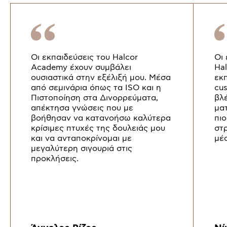
Οι εκπαιδεύσεις του Halcor
Οι
Academy έχουν συμβάλει
Hal
ουσιαστικά στην εξέλιξή μου. Μέσα
εκπ
από σεμινάρια όπως τα ISO και η
cu
Πιστοποίηση στα Δινορρεύματα,
βλ
απέκτησα γνώσεις που με
μα
βοήθησαν να κατανοήσω καλύτερα
πι
κρίσιμες πτυχές της δουλειάς μου
στρ
και να ανταποκρίνομαι με
μέ
μεγαλύτερη σιγουριά στις
προκλήσεις.