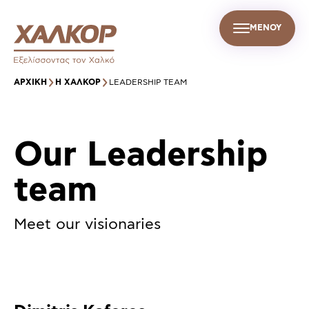
ΜΕΝΟΥ
GR
Σ
ΒΙΩΣΙΜΗ ΑΝΑΠΤΥΞΗ
ΕΤΑΙΡΙΚΑ ΝΕΑ
ΕΠΙΚΟΙΝΩΝΙΑ
ΑΡΧΙΚΉ
Η ΧΑΛΚΟΡ
LEADERSHIP TEAM
Our Leadership
team
Meet our visionaries