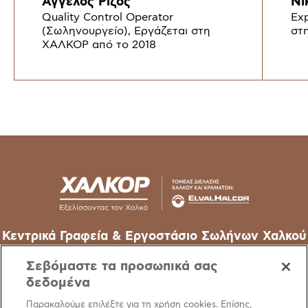
Άγγελος Ρίζος
Νί
Quality Control Operator
Exp
(Σωληνουργείο), Εργάζεται στη
στ
ΧΑΛΚΟΡ από το 2018
Κεντρικά Γραφεία & Εργοστάσιο Σωλήνων Χαλκού
62o χλμ Εθν. Οδού Αθηνών-Λαμίας, 32011 Οινόφυτα –
Σεβόμαστε τα προσωπικά σας
Βοιωτίας
δεδομένα
T
+30 22620 48111
Παρακαλούμε επιλέξτε για τη χρήση cookies. Επίσης,